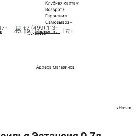
Клубная карта
Возврат
Гарантии
Самовывоз
17-
+7 (499) 113-
45-89
0
 в
Магазин в д.
Сухарево
Адреса магазинов
Назад
силья Эстансия 0,7л