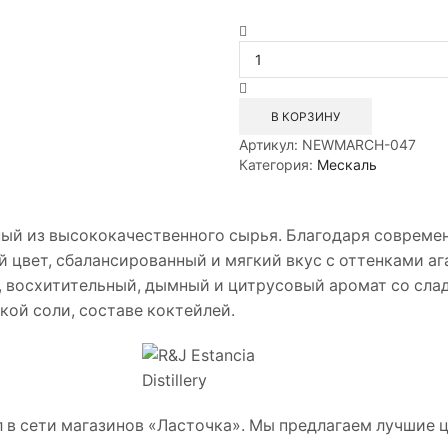
Количество
товара
Мескаль
Раисилья
Эстансия
В КОРЗИНУ
0,7л
Артикул:
NEWMARCH-047
Категория:
Мескаль
ный из высококачественного сырья. Благодаря совреме
 цвет, сбалансированный и мягкий вкус с оттенками аг
, восхитительный, дымный и цитрусовый аромат со сла
кой соли, составе коктейлей.
 в сети магазинов «Ласточка». Мы предлагаем лучшие ц