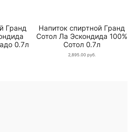
й Гранд
Напиток спиртной Гранд
ондида
Сотол Ла Эскондида 100%
адо 0.7л
Сотол 0.7л
2,895.00
руб.