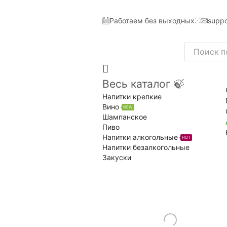
Работаем без выходных
suppo
Search
input
Весь каталог 🍃
Напитки крепкие
Вино
NEW
Шампанское
Пиво
Напитки алкогольные
HOT
Напитки безалкогольные
Закуски