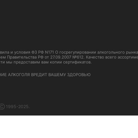
ла и условия ФЗ РФ N171 О госрегулировании алкогольного рынка от
м Правительства РФ от 27.09.2007 №612. Качество всего ассорти
сти мы предоставим вам копии сертификатов.
НИЕ АЛКОГОЛЯ ВРЕДИТ ВАШЕМУ ЗДОРОВЬЮ
 Ⓒ 1995-2025.