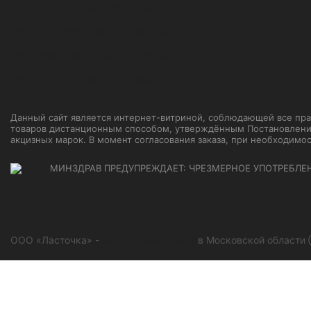
Корпоративным клиентам
Правила оформления заказа
Пользовательское соглашение
Политика конфиденциальности
Данный сайт является интернет-витриной, соблюдающей все прави
товаров дистанционным способом, утверждённым Постановление
акцизных марок. В момент согласования заказа, при необходимо
МИНЗДРАВ ПРЕДУПРЕЖДАЕТ: ЧРЕЗМЕРНОЕ УПОТРЕБЛЕ
ООО «Ласточка» -
сеть алкомаркетов
в Московской области