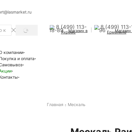
rt@lasmarket.ru
8 (499) 113-
8 (499) 113-
18-89
96
Магазин в
Магазин
SEARCH
Яхроме
Ермолино
О компании
Покупка и оплата
Самовывоз
Акции
Контакты
Главная
Мескаль
Мескаль Раи