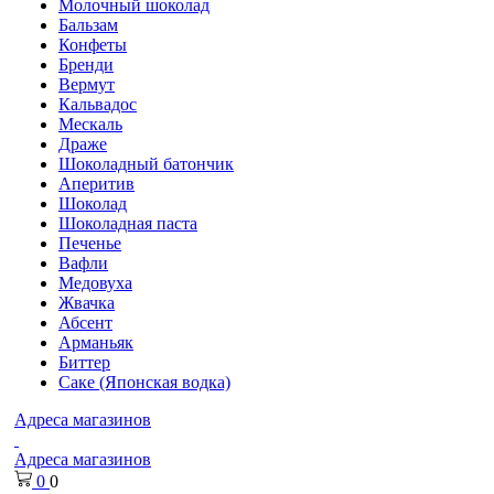
Молочный шоколад
Бальзам
Конфеты
Бренди
Вермут
Кальвадос
Мескаль
Драже
Шоколадный батончик
Аперитив
Шоколад
Шоколадная паста
Печенье
Вафли
Медовуха
Жвачка
Абсент
Арманьяк
Биттер
Саке (Японская водка)
Адреса магазинов
Адреса магазинов
0
0