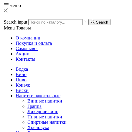
меню
Search input
Search
Menu
Товары
О компании
Покупка и оплата
Самовывоз
Акции
Контакты
Водка
Вино
Пиво
Коньяк
Виски
Напитки алкогольные
Винные напитки
Граппа
Ликерное вино
Пивные напитки
Спиртные напитки
Хреновуха