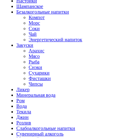
Настойки
Шампанское
Безалкогольные напитки
Компот
Морс
Соки
Чай
Энергетический напиток
Закуски
Арахис
Мясо
Рыба
Снэки
Сухарики
Фисташки
Чипсы
Ликер
Минеральная вода
Ром
Вода
Текила
Джин
Розлив
Слабоалкогольные напитки
Сувенирный алкоголь