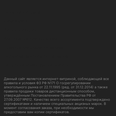
Покупка и оплата
Самовывоз
Акции и скидки
Корпоративным клиентам
Правила оформления заказа
Пользовательское соглашение
Политика конфиденциальности
Данный сайт является интернет-витриной, соблюдающей все
правила и условия ФЗ РФ N171 О госрегулировании
алкогольного рынка от 22.11.1995 (ред. от 31.12.2014) а также
правила продажи товаров дистанционным способом,
утверждённым Постановлением Правительства РФ от
27.09.2007 №612. Качество всего ассортимента подтверждено
сертификатами и наличием специальных акцизных марок. В
момент согласования заказа, при необходимости мы
предоставим вам копии сертификатов.