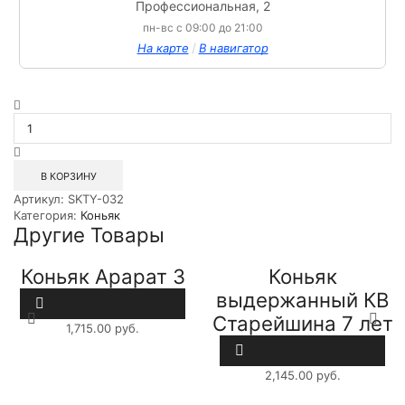
Профессиональная, 2
пн-вс с 09:00 до 21:00
/
На карте
В навигатор
Количество
товара
Коньяк
Избербаш
ВСОП
В КОРЗИНУ
5
Артикул:
SKTY-032
лет
Категория:
Коньяк
0,5л
Другие Товары
Коньяк Арарат 3
Коньяк
лет 0,7л
выдержанный КВ
Старейшина 7 лет
1,715.00
руб.
1л
2,145.00
руб.