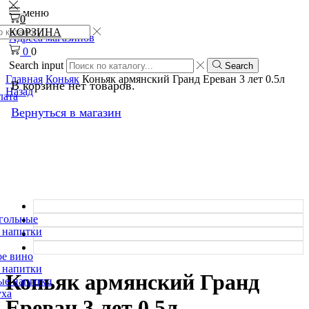
меню
0
КОРЗИНА
Адреса магазинов
0
0
Search input
Search
Главная
Коньяк
Коньяк армянский Гранд Ереван 3 лет 0.5л
В корзине нет товаров.
Назад
лата
Вернуться в магазин
гольные
 напитки
е вино
 напитки
Коньяк армянский Гранд
ые напитки
уха
Ереван 3 лет 0.5л