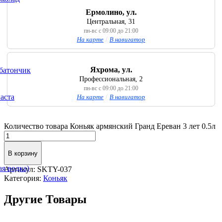
Ермолино, ул.
Центральная, 31
пн-вс с 09:00 до 21:00
На карте
/
В навигатор
Яхрома, ул.
батончик
Профессиональная, 2
пн-вс с 09:00 до 21:00
аста
На карте
/
В навигатор
Количество товара Коньяк армянский Гранд Ереван 3 лет 0.5л
В корзину
я водка)
Артикул:
SKTY-037
Категория:
Коньяк
Другие Товары