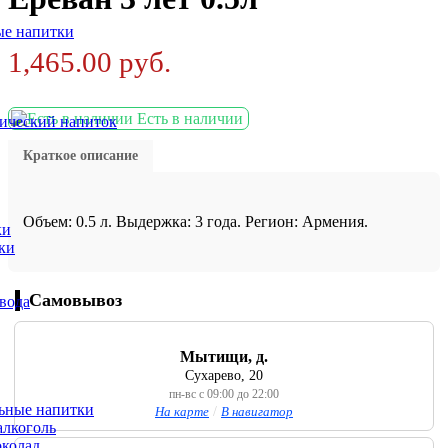
ые напитки
1,465.00
руб.
Есть в наличии
ический напиток
Краткое описание
Объем: 0.5 л. Выдержка: 3 года. Регион: Армения.
ки
ки
Самовывоз
вода
Мытищи, д.
Сухарево, 20
пн-вс с 09:00 до 22:00
ьные напитки
На карте
/
В навигатор
лкоголь
колад