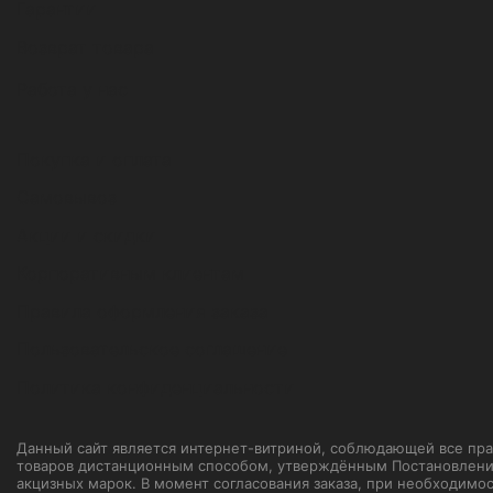
Гарантии
Возврат товара
Работа у нас
Покупка и оплата
Самовывоз
Акции и скидки
Корпоративным клиентам
Правила оформления заказа
Пользовательское соглашение
Политика конфиденциальности
Данный сайт является интернет-витриной, соблюдающей все прави
товаров дистанционным способом, утверждённым Постановление
акцизных марок. В момент согласования заказа, при необходимо