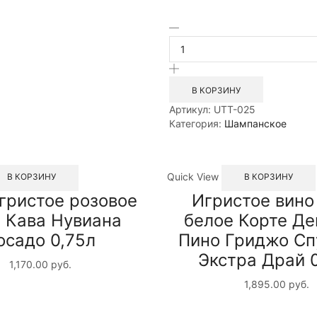
Количество
товара
Игристое
вино
экстра
В КОРЗИНУ
брют
Артикул:
UTT-025
белое
Категория:
Шампанское
Фанагория
Хай
Бей
0,75л
Quick View
В КОРЗИНУ
В КОРЗИНУ
гристое розовое
Игристое вино
 Кава Нувиана
белое Корте Де
осадо 0,75л
Пино Гриджо Сп
Экстра Драй 
1,170.00
руб.
1,895.00
руб.