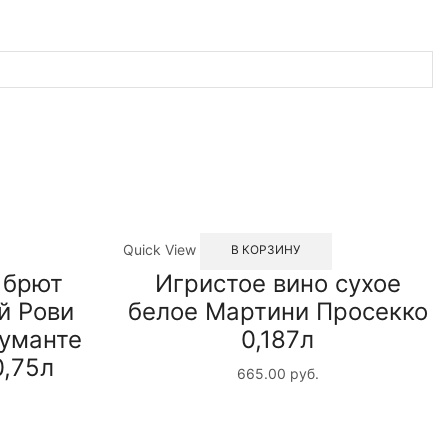
Quick View
В КОРЗИНУ
 брют
Игристое вино сухое
й Рови
белое Мартини Просекко
уманте
0,187л
0,75л
665.00
руб.