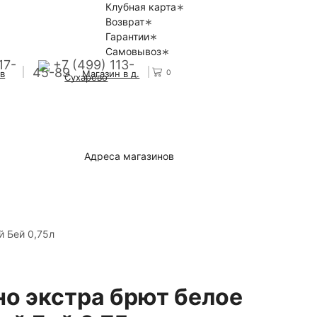
Клубная карта
Возврат
Гарантии
Самовывоз
17-
+7 (499) 113-
45-89
0
 в
Магазин в д.
Сухарево
Адреса магазинов
й Бей 0,75л
но экстра брют белое