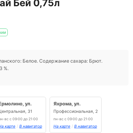
ай Бей 0,75л
чии
панского: Белое. Содержание сахара: Брют.
3 %.
Ермолино, ул.
Яхрома, ул.
Центральная, 31
Профессиональная, 2
пн-вс с 09:00 до 21:00
пн-вс с 09:00 до 21:00
/
/
На карте
В навигатор
На карте
В навигатор