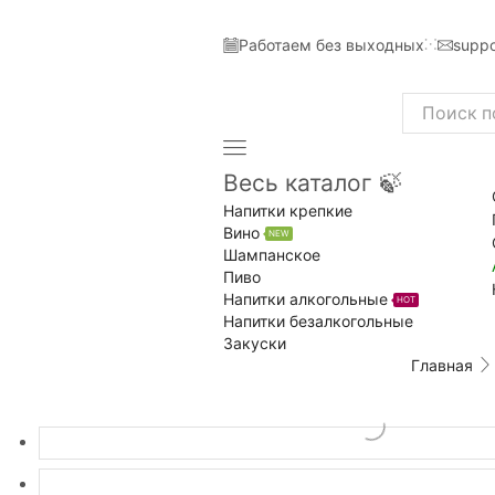
Работаем без выходных
suppo
Search
input
Весь каталог 🍃
Напитки крепкие
Вино
NEW
Шампанское
Пиво
Напитки алкогольные
HOT
Напитки безалкогольные
Закуски
Главная