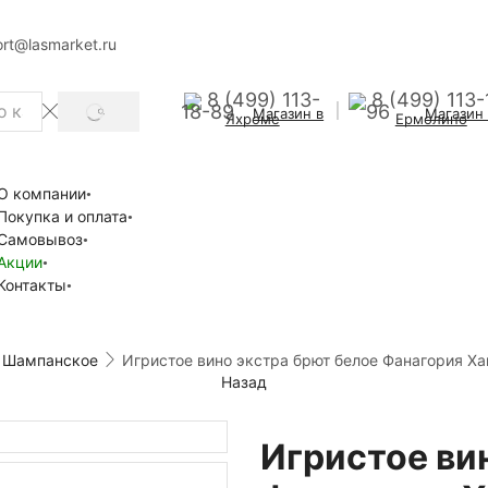
rt@lasmarket.ru
8 (499) 113-
8 (499) 113-
18-89
96
Магазин в
Магазин
SEARCH
Яхроме
Ермолино
О компании
Покупка и оплата
Самовывоз
Акции
Контакты
Шампанское
Игристое вино экстра брют белое Фанагория Ха
Назад
Игристое ви