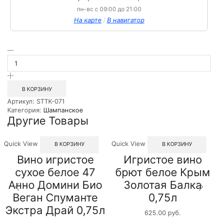
пн-вс с 09:00 до 21:00
/
На карте
В навигатор
Количество
товара
Игристое
вино
брют
В КОРЗИНУ
белое
Артикул:
STTK-071
Хрусталева
Категория:
Шампанское
76
Другие Товары
Мускат
0.75
л
Quick View
Quick View
В КОРЗИНУ
В КОРЗИНУ
Вино игристое
Игристое вино
сухое белое 47
брют белое Крым
Анно Домини Био
Золотая Балка
Веган Спуманте
0,75л
Экстра Драй 0,75л
625.00
руб.