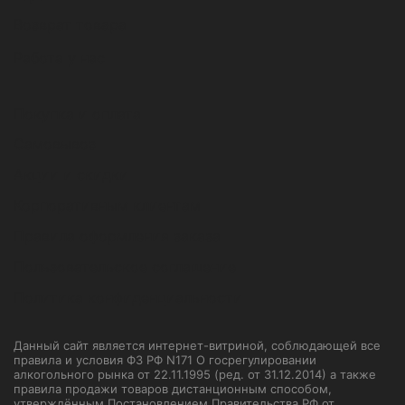
Возврат товара
Работа у нас
Покупка и оплата
Самовывоз
Акции и скидки
Корпоративным клиентам
Правила оформления заказа
Пользовательское соглашение
Политика конфиденциальности
Данный сайт является интернет-витриной, соблюдающей все
правила и условия ФЗ РФ N171 О госрегулировании
алкогольного рынка от 22.11.1995 (ред. от 31.12.2014) а также
правила продажи товаров дистанционным способом,
утверждённым Постановлением Правительства РФ от