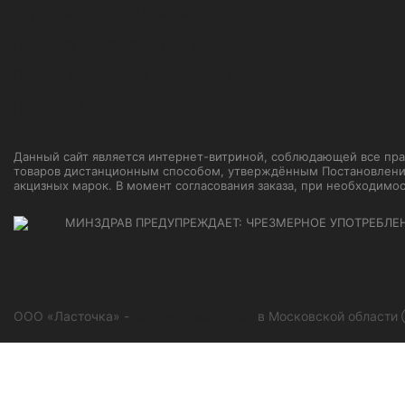
Корпоративным клиентам
Правила оформления заказа
Пользовательское соглашение
Политика конфиденциальности
Данный сайт является интернет-витриной, соблюдающей все прави
товаров дистанционным способом, утверждённым Постановление
акцизных марок. В момент согласования заказа, при необходимо
МИНЗДРАВ ПРЕДУПРЕЖДАЕТ: ЧРЕЗМЕРНОЕ УПОТРЕБЛЕ
ООО «Ласточка» -
сеть алкомаркетов
в Московской области