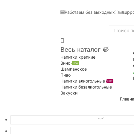
Работаем без выходных
suppo
Search
input
Весь каталог 🍃
Напитки крепкие
Вино
NEW
Шампанское
Пиво
Напитки алкогольные
HOT
Напитки безалкогольные
Закуски
Главн