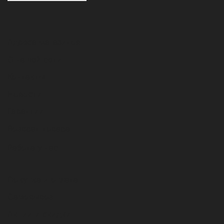
Адреса магазинов
О нашей сети
Контакты
Новости
Гарантии
Возврат товара
Работа у нас
Покупка и оплата
Самовывоз
Акции и скидки