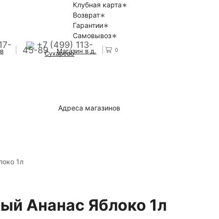
Клубная карта
Возврат
Гарантии
Самовывоз
17-
+7 (499) 113-
45-89
0
 в
Магазин в д.
Сухарево
Адреса магазинов
локо 1л
ый Ананас Яблоко 1л