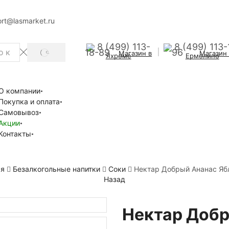
rt@lasmarket.ru
8 (499) 113-
8 (499) 113-
18-89
96
Магазин в
Магазин
SEARCH
Яхроме
Ермолино
О компании
Покупка и оплата
Самовывоз
Акции
Контакты
ая
Безалкогольные напитки
Соки
Нектар Добрый Ананас Яб
Назад
Нектар Добр