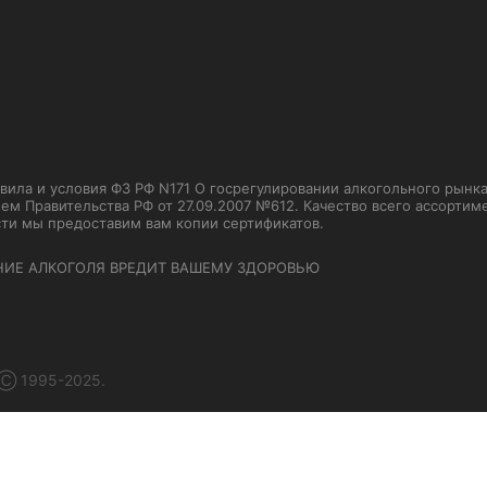
ла и условия ФЗ РФ N171 О госрегулировании алкогольного рынка от
м Правительства РФ от 27.09.2007 №612. Качество всего ассорти
сти мы предоставим вам копии сертификатов.
НИЕ АЛКОГОЛЯ ВРЕДИТ ВАШЕМУ ЗДОРОВЬЮ
 Ⓒ 1995-2025.