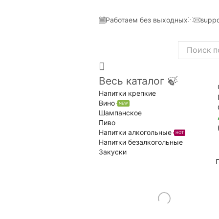
Работаем без выходных
suppo
Search
input
Весь каталог 🍃
Напитки крепкие
Вино
NEW
Шампанское
Пиво
Напитки алкогольные
HOT
Напитки безалкогольные
Закуски