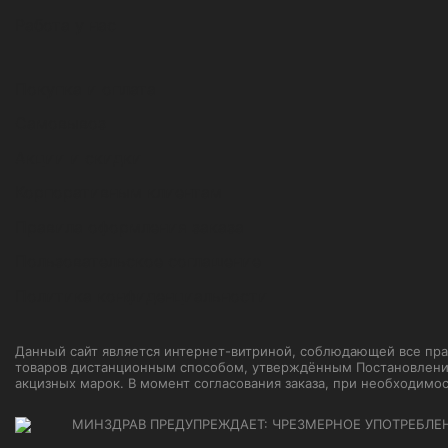
Работа у нас
Покупка и оплата
Самовывоз
Акции и скидки
Корпоративным клиентам
Правила оформления заказа
Пользовательское соглашение
Политика конфиденциальности
Данный сайт является интернет-витриной, соблюдающей все прави
товаров дистанционным способом, утверждённым Постановление
акцизных марок. В момент согласования заказа, при необходимо
МИНЗДРАВ ПРЕДУПРЕЖДАЕТ: ЧРЕЗМЕРНОЕ УПОТРЕБЛЕ