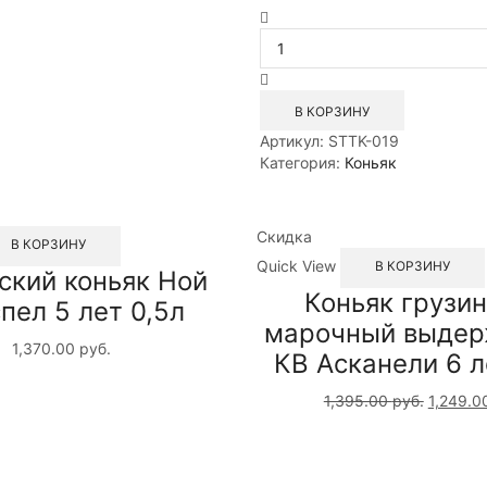
Количество
товара
Дивин
коньяк
марочный
В КОРЗИНУ
КВВК
Артикул:
STTK-019
Квинт
Категория:
Коньяк
8
лет
0,5л
Скидка
В КОРЗИНУ
Quick View
В КОРЗИНУ
ский коньяк Ной
Коньяк грузи
пел 5 лет 0,5л
марочный выде
1,370.00
руб.
КВ Асканели 6 л
1,395.00
руб.
1,249.0