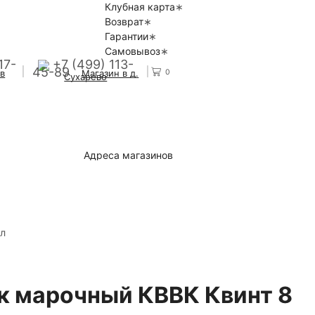
Клубная карта
Возврат
Гарантии
Самовывоз
17-
+7 (499) 113-
45-89
0
 в
Магазин в д.
Сухарево
Адреса магазинов
л
к марочный КВВК Квинт 8