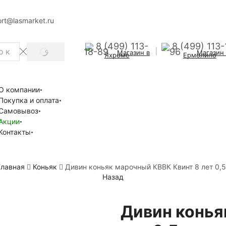
rt@lasmarket.ru
8 (499) 113-
8 (499) 113-
18-89
96
Магазин в
Магазин
SEARCH
Яхроме
Ермолино
О компании
Покупка и оплата
Самовывоз
Акции
Контакты
Главная
Коньяк
Дивин коньяк марочный КВВК Квинт 8 лет 0,5
Назад
Дивин конья