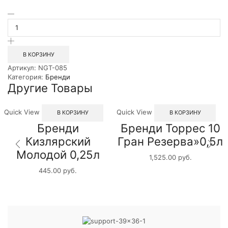
Количество
товара
Бренди
Марсо
Гран
В КОРЗИНУ
Крю
Артикул:
NGT-085
ХО
Категория:
Бренди
0,7л
Другие Товары
Quick View
Quick View
В КОРЗИНУ
В КОРЗИНУ
Бренди
Бренди Торрес 10
Кизлярский
Гран Резерва»0,5л
Молодой 0,25л
1,525.00
руб.
445.00
руб.