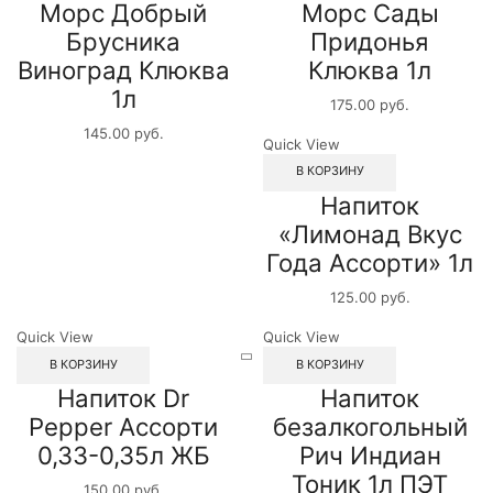
Морс Добрый
Морс Сады
Брусника
Придонья
Виноград Клюква
Клюква 1л
1л
175.00
руб.
145.00
руб.
Quick View
В КОРЗИНУ
Напиток
«Лимонад Вкус
Года Ассорти» 1л
125.00
руб.
Quick View
Quick View
В КОРЗИНУ
В КОРЗИНУ
Напиток Dr
Напиток
Pepper Ассорти
безалкогольный
0,33-0,35л ЖБ
Рич Индиан
Тоник 1л ПЭТ
150.00
руб.