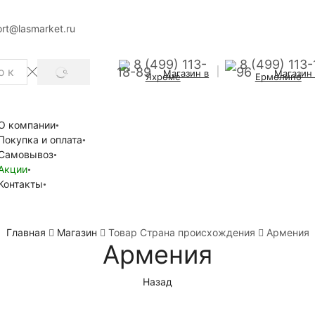
rt@lasmarket.ru
8 (499) 113-
8 (499) 113-
18-89
96
Магазин в
Магазин
SEARCH
Яхроме
Ермолино
О компании
Покупка и оплата
Самовывоз
Акции
Контакты
Главная
Магазин
Товар Страна происхождения
Армения
Армения
Назад