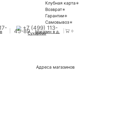
Клубная карта
Возврат
Гарантии
Самовывоз
17-
+7 (499) 113-
45-89
0
 в
Магазин в д.
Сухарево
Адреса магазинов