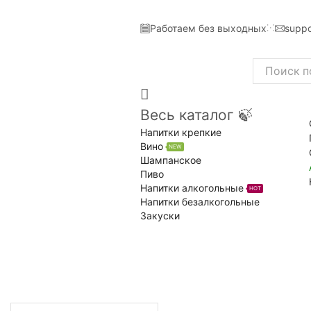
Работаем без выходных
suppo
Search
input
Весь каталог 🍃
Напитки крепкие
Вино
NEW
Шампанское
Пиво
Напитки алкогольные
HOT
Напитки безалкогольные
Закуски