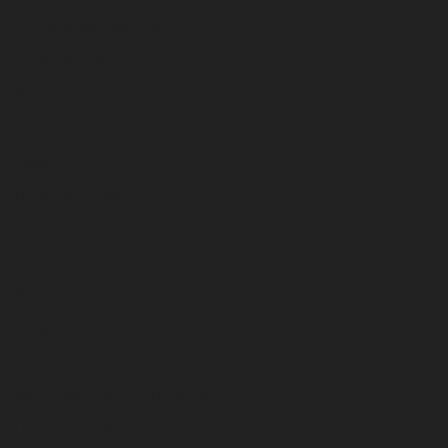
Адреса магазинов
О нашей сети
Контакты
Новости
Гарантии
Возврат товара
Работа у нас
Покупка и оплата
Самовывоз
Акции и скидки
Корпоративным клиентам
Правила оформления заказа