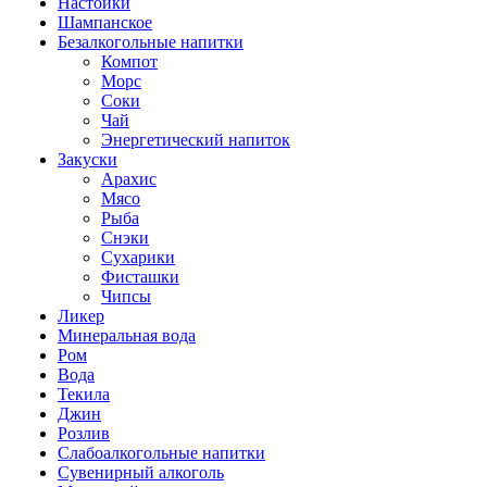
Настойки
Шампанское
Безалкогольные напитки
Компот
Морс
Соки
Чай
Энергетический напиток
Закуски
Арахис
Мясо
Рыба
Снэки
Сухарики
Фисташки
Чипсы
Ликер
Минеральная вода
Ром
Вода
Текила
Джин
Розлив
Слабоалкогольные напитки
Сувенирный алкоголь