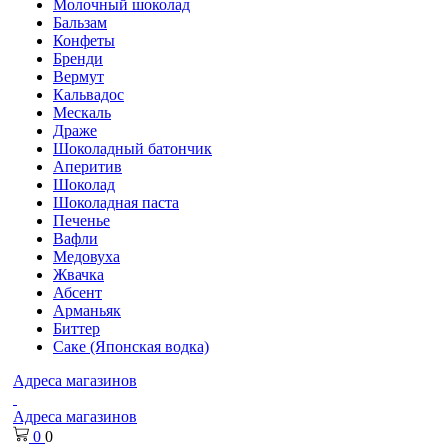
Молочный шоколад
Бальзам
Конфеты
Бренди
Вермут
Кальвадос
Мескаль
Драже
Шоколадный батончик
Аперитив
Шоколад
Шоколадная паста
Печенье
Вафли
Медовуха
Жвачка
Абсент
Арманьяк
Биттер
Саке (Японская водка)
Адреса магазинов
Адреса магазинов
0
0