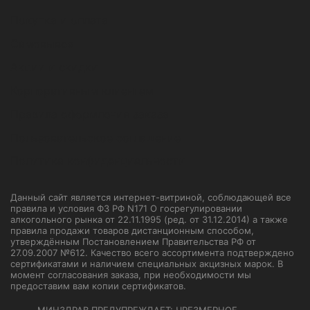
Покупка и оплата
Самовывоз
Акции и скидки
Корпоративным клиентам
Правила оформления заказа
Пользовательское соглашение
Политика конфиденциальности
Данный сайт является интернет-витриной, соблюдающей все
правила и условия ФЗ РФ N171 О госрегулировании
алкогольного рынка от 22.11.1995 (ред. от 31.12.2014) а также
правила продажи товаров дистанционным способом,
утверждённым Постановлением Правительства РФ от
27.09.2007 №612. Качество всего ассортимента подтверждено
сертификатами и наличием специальных акцизных марок. В
момент согласования заказа, при необходимости мы
предоставим вам копии сертификатов.
МИНЗДРАВ ПРЕДУПРЕЖДАЕТ: ЧРЕЗМЕРНОЕ