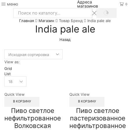
Адреса
меню
0
магазинов
SEARCH
Search
Главная
Магазин
Товар Бренд
India pale ale
input
India pale ale
Назад
View as:
Grid
List
Quick View
Quick View
В КОРЗИНУ
В КОРЗИНУ
Пиво светлое
Пиво светлое
нефильтрованное
пастеризованное
Волковская
нефильтрованное