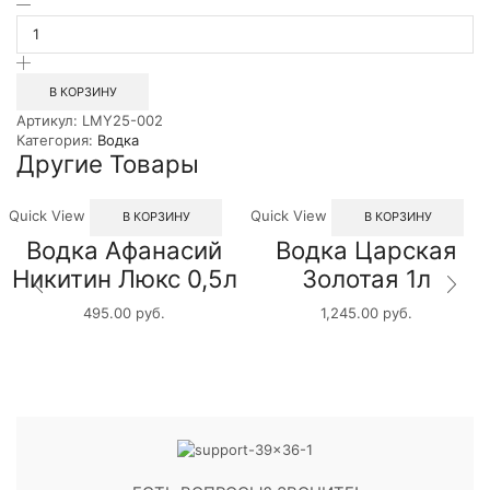
Количество
товара
Водка
особая
Золотая
В КОРЗИНУ
корона
Артикул:
LMY25-002
России
Категория:
Водка
0.5л
Другие Товары
Quick View
Quick View
В КОРЗИНУ
В КОРЗИНУ
Водка Афанасий
Водка Царская
Никитин Люкс 0,5л
Золотая 1л
495.00
руб.
1,245.00
руб.