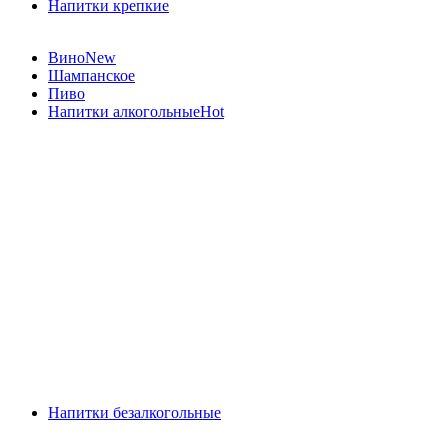
Напитки крепкие
Вино
New
Шампанское
Пиво
Напитки алкогольные
Hot
Напитки безалкогольные