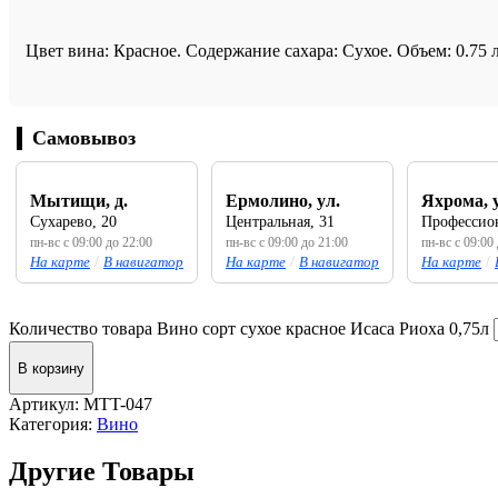
Цвет вина: Красное. Содержание сахара: Сухое. Объем: 0.75 л
Самовывоз
Мытищи, д.
Ермолино, ул.
Яхрома, 
Сухарево, 20
Центральная, 31
Профессион
пн-вс с 09:00 до 22:00
пн-вс с 09:00 до 21:00
пн-вс с 09:00
На карте
/
В навигатор
На карте
/
В навигатор
На карте
/
Количество товара Вино сорт сухое красное Исаса Риоха 0,75л
В корзину
Артикул:
MTT-047
Категория:
Вино
Другие Товары