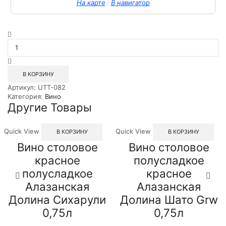
/
На карте
В навигатор
Количество
товара
Вино
сортовое
сухое
В КОРЗИНУ
белое
Артикул:
UTT-082
Лаудум
Категория:
Вино
Шардоне
Другие Товары
Органик
Вайн
0,75л
Quick View
Quick View
В КОРЗИНУ
В КОРЗИНУ
Вино столовое
Вино столовое
красное
полусладкое
полусладкое
красное
Алазанская
Алазанская
Долина Сихарули
Долина Шато Grw
0,75л
0,75л