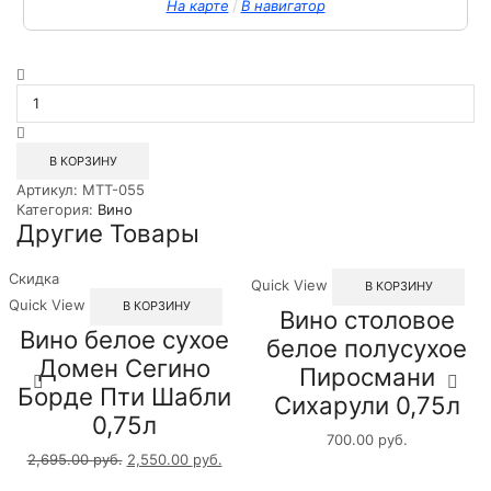
/
На карте
В навигатор
Количество
товара
Вино
ординарное
сухое
В КОРЗИНУ
красное
Артикул:
MTT-055
Бардолино
Категория:
Вино
Альбино
Другие Товары
Армани
0,75л
Скидка
Quick View
В КОРЗИНУ
Quick View
В КОРЗИНУ
Вино столовое
Вино белое сухое
белое полусухое
Домен Сегино
Пиросмани
Борде Пти Шабли
Сихарули 0,75л
0,75л
700.00
руб.
2,695.00
руб.
2,550.00
руб.