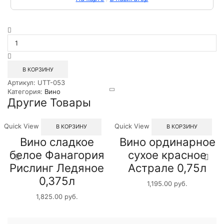
Количество
товара
Вино
Шато
Дюма
В КОРЗИНУ
Сено
Артикул:
UTT-053
Бордо
Категория:
Вино
Сюперьор
Другие Товары
красное
сухое
0,75л
Quick View
Quick View
В КОРЗИНУ
В КОРЗИНУ
Вино сладкое
Вино ординарное
белое Фанагория
сухое красное
Рислинг Ледяное
Астрале 0,75л
0,375л
1,195.00
руб.
1,825.00
руб.