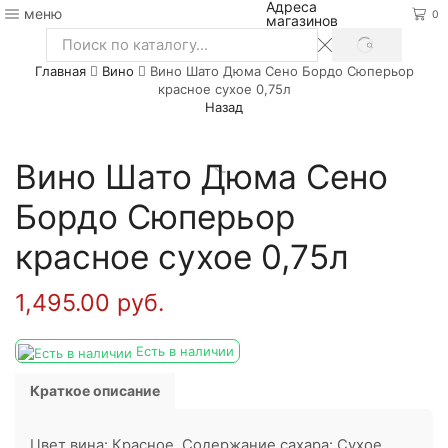
Адреса
меню
0
магазинов
SEARCH
Search
Главная
Вино
Вино Шато Дюма Сено Бордо Сюперьор
input
красное сухое 0,75л
Назад
Вино Шато Дюма Сено
Бордо Сюперьор
красное сухое 0,75л
1,495.00
руб.
Есть в наличии
Краткое описание
Цвет вина: Красное. Содержание сахара: Сухое.