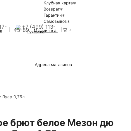
Клубная карта
Возврат
Гарантии
Самовывоз
17-
+7 (499) 113-
45-89
0
 в
Магазин в д.
Сухарево
Адреса магазинов
е Луар 0,75л
ое брют белое Мезон дю