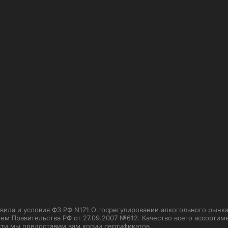
ла и условия ФЗ РФ N171 О госрегулировании алкогольного рынка от
м Правительства РФ от 27.09.2007 №612. Качество всего ассорти
сти мы предоставим вам копии сертификатов.