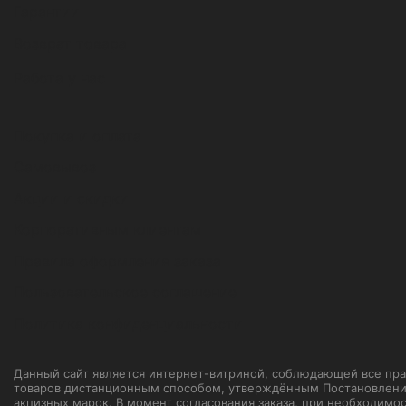
Гарантии
Возврат товара
Работа у нас
Покупка и оплата
Самовывоз
Акции и скидки
Корпоративным клиентам
Правила оформления заказа
Пользовательское соглашение
Политика конфиденциальности
Данный сайт является интернет-витриной, соблюдающей все прави
товаров дистанционным способом, утверждённым Постановление
акцизных марок. В момент согласования заказа, при необходимо