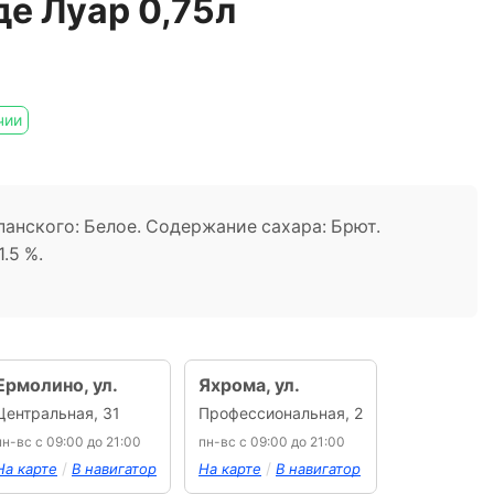
де Луар 0,75л
чии
панского: Белое. Содержание сахара: Брют.
.5 %.
Ермолино, ул.
Яхрома, ул.
Центральная, 31
Профессиональная, 2
пн-вс с 09:00 до 21:00
пн-вс с 09:00 до 21:00
/
/
На карте
В навигатор
На карте
В навигатор