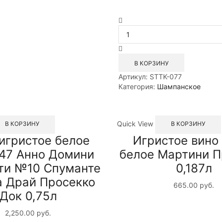
Количество
товара
Вино
игристое
брют
В КОРЗИНУ
белое
Артикул:
STTK-077
Мезон
Категория:
Шампанское
дю
Вин
Креман
де
Quick View
В КОРЗИНУ
В КОРЗИНУ
Луар
игристое белое
Игристое вино
0,75л
 47 Анно Домини
белое Мартини П
ти №10 Спуманте
0,187л
а Драй Просекко
665.00
руб.
Док 0,75л
2,250.00
руб.