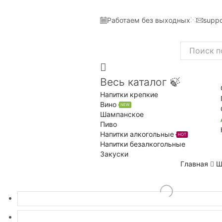
Работаем без выходных
suppo
Search
input
Весь каталог 🍃
Напитки крепкие
Вино
NEW
Шампанское
Пиво
Напитки алкогольные
HOT
Напитки безалкогольные
Закуски
Главная
Ш