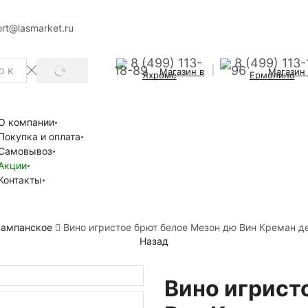
rt@lasmarket.ru
8 (499) 113-
8 (499) 113-
18-89
96
Магазин в
Магазин
SEARCH
Яхроме
Ермолино
О компании
Покупка и оплата
Самовывоз
Акции
Контакты
ампанское
Вино игристое брют белое Мезон дю Вин Креман д
Назад
Вино игрист