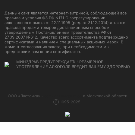
Данный сайт является интернет-витриной, соблюдающей все
правила и условия ФЗ РФ N171 О госрегулировании
алкогольного рынка от 22.11.1995 (ред. от 31.12.2014) а также
правила продажи товаров дистанционным способом,
утверждённым Постановлением Правительства РФ от
27.09.2007 №612. Качество всего ассортимента подтверждено
сертификатами и наличием специальных акцизных марок. В
момент согласования заказа, при необходимости мы
предоставим вам копии сертификатов.
МИНЗДРАВ ПРЕДУПРЕЖДАЕТ: ЧРЕЗМЕРНОЕ
УПОТРЕБЛЕНИЕ АЛКОГОЛЯ ВРЕДИТ ВАШЕМУ ЗДОРОВЬЮ
ООО «Ласточка» -
сеть алкомаркетов
в Московской области
Ⓒ 1995-2025.