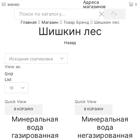
Адреса
меню
0
магазинов
SEARCH
Search
Главная
Магазин
Товар Бренд
Шишкин лес
input
Шишкин лес
Назад
View as:
Grid
List
Quick View
Quick View
В КОРЗИНУ
В КОРЗИНУ
Минеральная
Минеральная
вода
вода
газированная
негазированная